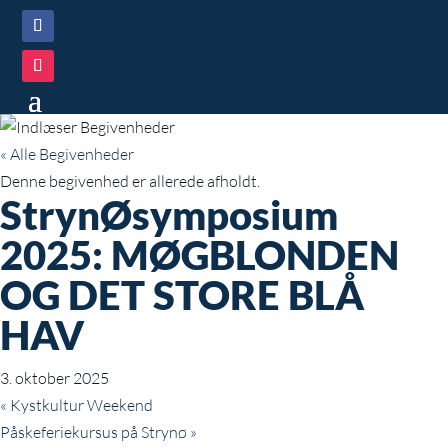
« Alle Begivenheder
Denne begivenhed er allerede afholdt.
StrynØsymposium
2025: MØGBLONDEN
OG DET STORE BLÅ
HAV
3. oktober 2025
«
Kystkultur Weekend
Påskeferiekursus på Strynø
»