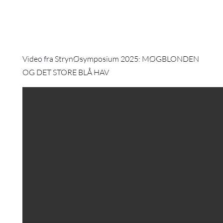
Video fra StrynØsymposium 2025: MØGBLONDEN
OG DET STORE BLÅ HAV