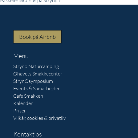
Påskeferiekursus på Strynø
»
Book på Airbnb
Menu
Strynø Naturcamping
Øhavets Smakkecenter
StrynØsymposium
Events & Samarbejder
Cafe Smakken
Kalender
Priser
Vilkår, cookies & privatliv
Kontakt os