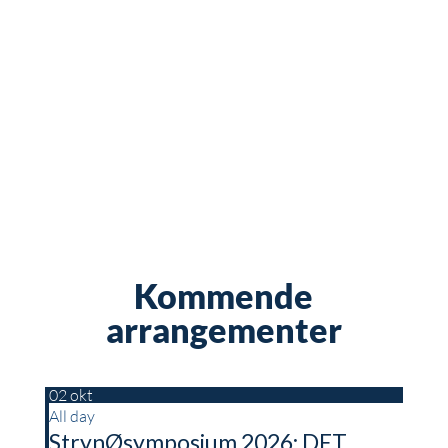
Kommende
arrangementer
02
okt
All day
StrynØsymposium 2026: DET