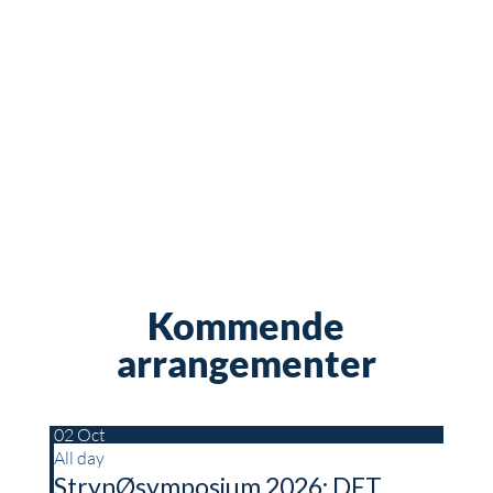
Kommende
arrangementer
02
Oct
All day
StrynØsymposium 2026: DET