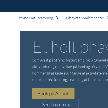
Strynø Naturcamping
Øhavets Smakkecenter
Et helt øha
Som gæst på Strynø Naturcamping & Øhavets S
aktiviteter og oplevelser på land og på vand. Vi
kommer til at kede sig. Mange af aktiviteterne
mere her på siden, og skynd dig at booke dit o
Book på Airbnb
Send os en mail