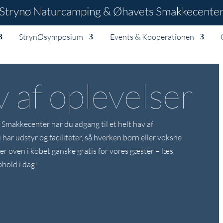
Strynø Naturcamping & Øhavets Smakkecente
StrynØsymposium
Events & Kooperationen
v af oplevelser
makkecenter har du adgang til et helt hav af
 har udstyr og faciliteter, så hverken børn eller voksne
 er oven i købet ganske gratis for vores gæster – læs
phold i dag!