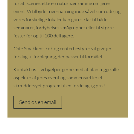
for at iscenesætte en naturnær ramme om jeres
event. Vi tilbyder overnatning inde såvel som ude, og
vores forskellige lokaler kan gøres klar til både
seminarer, fordybelse i smågrupper eller til større
fester for op til 100 deltagere.
Cafe Smakkens kok og centerbestyrer vil give jer
forslag til forplejning, der passer til formålet.
Kontakt os – vi hjælper gerne med at planlægge alle
aspekter af jeres event og sammensætter et
skræddersyet program til en fordelagtig pris!
Send os en email