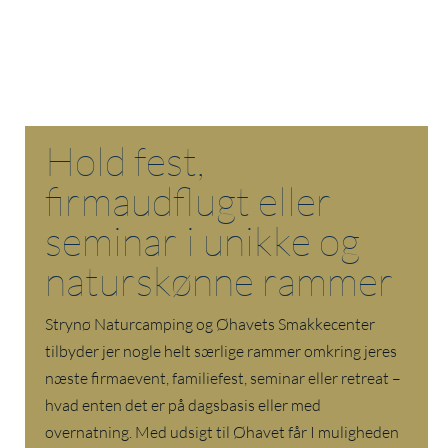
Hold fest,
firmaudflugt eller
seminar i unikke og
naturskønne rammer
Strynø Naturcamping og Øhavets Smakkecenter
tilbyder jer nogle helt særlige rammer omkring jeres
næste firmaevent, familiefest, seminar eller retreat –
hvad enten det er på dagsbasis eller med
overnatning. Med udsigt til Øhavet får I muligheden